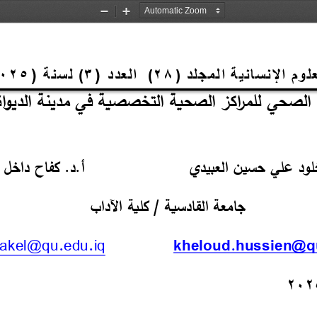
Zoom
Zoom
Out
In
025
 (
سنة 
ل 
3
 (
العدد 
28
المجلد 
نسانية 
ال 
  )
   )
 (
خلود علي حسين العبيدي                    أ.د. كفاح داخل
جامعة القادسية / كلية الآداب
dakel@qu.edu.iq
kheloud.hussien@q
202