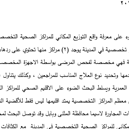
20
ي
ت
ا
ه
د
ر
ى
ل
ع
و
ت
ح
ت
ا
ه
ن
م
ز
ك
ر
ا
م
)
2
صصة لكل مركز تخصصي 
التخصصية يمتد اقليمها ليس فقط للأقضية التابعة لمحافظة القادسية  
لمكاني للمراكز الصحية التخصصية في المدينة  مع الكثافات ا