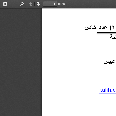
of 28
Toggle
Find
Previous
Next
Sidebar
عدد خاص 
 )
2
 عبيس
kafih
.